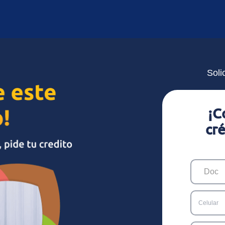
Soli
¡C
cr
Celular