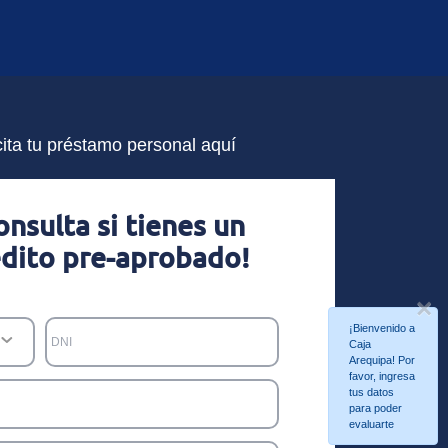
cita tu préstamo personal aquí
onsulta si tienes un
édito pre-aprobado!
×
¡Bienvenido a
DNI
Caja
Arequipa! Por
favor, ingresa
tus datos
para poder
evaluarte