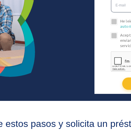
E-mail
He leí
autor
Acept
envia
servic
 estos pasos y solicita un pré