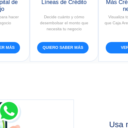
pital de
Líneas de Crédito
Más Créd
jo
n
 para hacer
Decide cuánto y cómo
Visualiza t
negocio
desembolsar el monto que
que Caja Are
necesita tu negocio
ER MÁS
QUIERO SABER MÁS
VE
Usa n