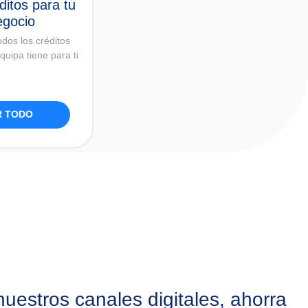
itos para tu
egocio
odos los créditos
quipa tiene para ti
R TODO
uestros canales digitales, ahorra